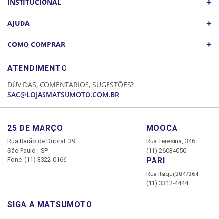
+
INSTITUCIONAL
QUEM SOMOS
+
AJUDA
ATACADO
POLÍTICA DE FRETE
+
COMO COMPRAR
COMO CHEGAR
POLÍTICA DE PRIVACIDADE
LOGIN
ATENDIMENTO
CADASTRE-SE
DÚVIDAS, COMENTÁRIOS, SUGESTÕES?
MINHA CONTA
SAC@LOJASMATSUMOTO.COM.BR
MEUS PEDIDOS
25 DE MARÇO
MOOCA
Rua Barão de Duprat, 39
Rua Teresina, 346
São Paulo - SP
(11) 26034050
Fone: (11) 3322-0166
PARI
Rua Itaqui,384/364
(11) 3312-4444