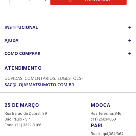
+
INSTITUCIONAL
QUEM SOMOS
+
AJUDA
ATACADO
POLÍTICA DE FRETE
+
COMO COMPRAR
COMO CHEGAR
POLÍTICA DE PRIVACIDADE
LOGIN
ATENDIMENTO
CADASTRE-SE
DÚVIDAS, COMENTÁRIOS, SUGESTÕES?
MINHA CONTA
SAC@LOJASMATSUMOTO.COM.BR
MEUS PEDIDOS
25 DE MARÇO
MOOCA
Rua Barão de Duprat, 39
Rua Teresina, 346
São Paulo - SP
(11) 26034050
Fone: (11) 3322-0166
PARI
Rua Itaqui,384/364