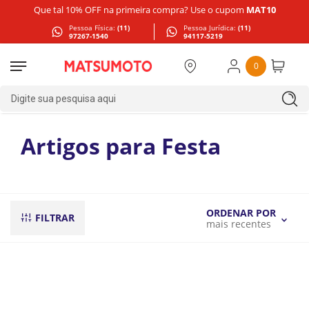
Que tal 10% OFF na primeira compra? Use o cupom
MAT10
Pessoa Física:
(11)
Pessoa Jurídica:
(11)
97267-1540
94117-5219
0
Digite sua pesquisa aqui
Artigos para Festa
ORDENAR POR
FILTRAR
mais recentes