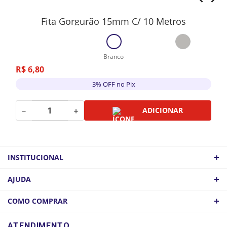
Fita Gorgurão 15mm C/ 10 Metros
Branco
R$
6
,
80
3% OFF no Pix
－
＋
ADICIONAR
+
INSTITUCIONAL
QUEM SOMOS
+
AJUDA
ATACADO
POLÍTICA DE FRETE
+
COMO COMPRAR
COMO CHEGAR
POLÍTICA DE PRIVACIDADE
LOGIN
ATENDIMENTO