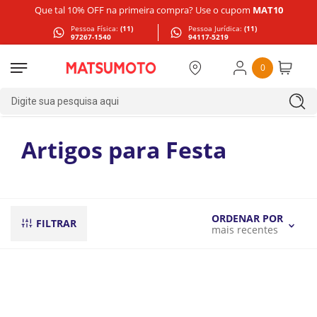
Que tal 10% OFF na primeira compra? Use o cupom
MAT10
Pessoa Física:
(11)
Pessoa Jurídica:
(11)
97267-1540
94117-5219
0
Digite sua pesquisa aqui
Artigos para Festa
ORDENAR POR
FILTRAR
mais recentes