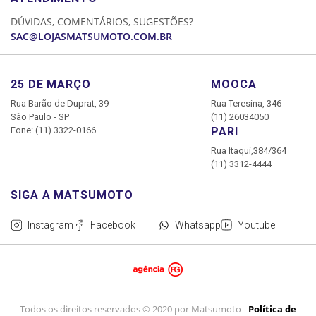
CADASTRE-SE
DÚVIDAS, COMENTÁRIOS, SUGESTÕES?
MINHA CONTA
SAC@LOJASMATSUMOTO.COM.BR
MEUS PEDIDOS
25 DE MARÇO
MOOCA
Rua Barão de Duprat, 39
Rua Teresina, 346
São Paulo - SP
(11) 26034050
Fone: (11) 3322-0166
PARI
Rua Itaqui,384/364
(11) 3312-4444
Instagram
Facebook
Whatsapp
Youtube
Todos os direitos reservados © 2020 por Matsumoto -
Política de