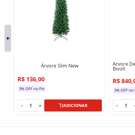
as
Arvore De
Árvore Slim New
Bivolt
R$
136
,
00
R$
840
,
3% OFF no Pix
3% OFF no 
－
＋
－
ADICIONAR