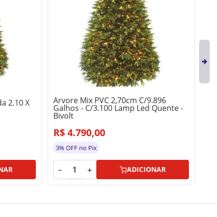
Arvore Mix PVC 2,70cm C/9.896
Ar
a 2.10 X
Galhos - C/3.100 Lamp Led Quente -
Ga
Bivolt
Biv
R$
4
.
790
,
00
R
3% OFF no Pix
3%
－
＋
－
NAR
ADICIONAR