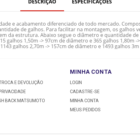
DESCRIÇÃO
ESPECIFICAÇÕES
ade e acabamento diferenciado de todo mercado. Compost
ntidade de galhos. Para facilitar na montagem, os galhos v
gem da estrutura. Abaixo segue o diâmetro e quantidade de
215 galhos 1,50m -> 97cm de diâmetro e 365 galhos 1,80m -
 1143 galhos 2,70m -> 157cm de diâmetro e 1493 galhos 3m
MINHA CONTA
 TROCA E DEVOLUÇÃO
LOGIN
 PRIVACIDADE
CADASTRE-SE
ASH BACK MATSUMOTO
MINHA CONTA
MEUS PEDIDOS