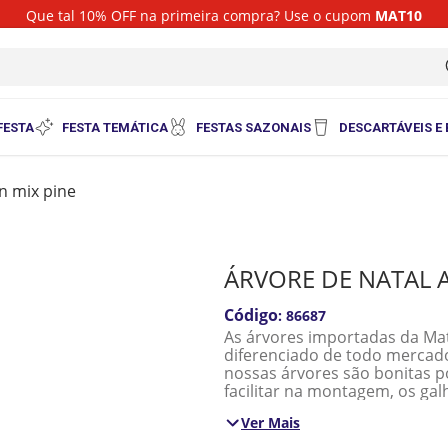
Que tal 10% OFF na primeira compra? Use o cupom
MAT10
i
FESTA
FESTA TEMÁTICA
FESTAS SAZONAIS
DESCARTÁVEIS E
an mix pine
ÁRVORE DE NATAL A
:
86687
As árvores importadas da M
diferenciado de todo mercad
nossas árvores são bonitas p
facilitar na montagem, os gal
o cliente saiba a ordem que 
Ver Mais
segue o diâmetro e quantidade de galhos de cada uma d
diâmetro e 127 galhos 1,20M -> 77cm de diâmetro e 215 galhos 1,50m -> 97cm de