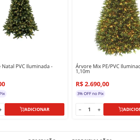
 Natal PVC Iluminada -
Árvore Mix PE/PVC Iluminad
1,10m
00
R$
2
.
690
,
00
Pix
3% OFF no Pix
＋
－
＋
ADICIONAR
ADICIO