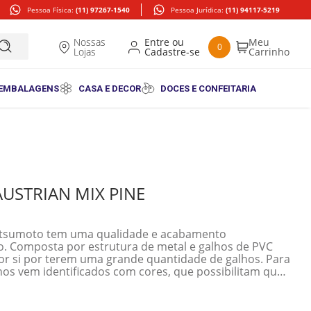
Pessoa Física:
(11) 97267-1540
Pessoa Jurídica:
(11) 94117-5219
Nossas
0
Lojas
 EMBALAGENS
CASA E DECOR
DOCES E CONFEITARIA
USTRIAN MIX PINE
atsumoto tem uma qualidade e acabamento
o. Composta por estrutura de metal e galhos de PVC
or si por terem uma grande quantidade de galhos. Para
hos vem identificados com cores, que possibilitam que
deva seguir para a montagem da estrutura. Abaixo
elas: 90CM -> 52,5cm de