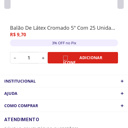
Balão De Látex Cromado 5" Com 25 Unidades Vermelho
R$
9
,
70
3% OFF no Pix
－
＋
ADICIONAR
+
INSTITUCIONAL
QUEM SOMOS
+
AJUDA
ATACADO
POLÍTICA DE FRETE
+
COMO COMPRAR
COMO CHEGAR
POLÍTICA DE PRIVACIDADE
LOGIN
ATENDIMENTO
CADASTRE-SE