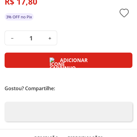
R$
17
,
80
3% OFF no Pix
－
＋
ADICIONAR
Gostou? Compartilhe: