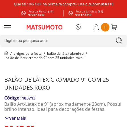
Que tal 10% OFF na primeira compra? Use o cupom
MAT10
Pessoa Física:
(11)
Pessoa Jurídica:
(11)
97267-1540
94117-5219
0
Digite sua pesquisa aqui
artigos para festa
balão de látex alumínio
balão de látex cromado 9" com 25 unidades roxo
BALÃO DE LÁTEX CROMADO 9" COM 25
UNIDADES ROXO
:
183713
Balão Art-Látex de 9" (aproximadamente 23cm). Possui
brilho intenso. Ideal para decorações de festas.
Ver Mais