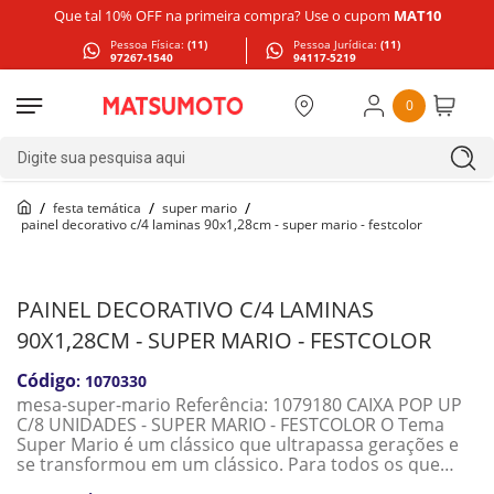
Que tal 10% OFF na primeira compra? Use o cupom
MAT10
Pessoa Física:
(11)
Pessoa Jurídica:
(11)
97267-1540
94117-5219
0
Digite sua pesquisa aqui
festa temática
super mario
painel decorativo c/4 laminas 90x1,28cm - super mario - festcolor
PAINEL DECORATIVO C/4 LAMINAS
90X1,28CM - SUPER MARIO - FESTCOLOR
:
1070330
mesa-super-mario Referência: 1079180 CAIXA POP UP
C/8 UNIDADES - SUPER MARIO - FESTCOLOR O Tema
Super Mario é um clássico que ultrapassa gerações e
se transformou em um clássico. Para todos os que
amam o universo geek ou até mesmo aqueles que tem