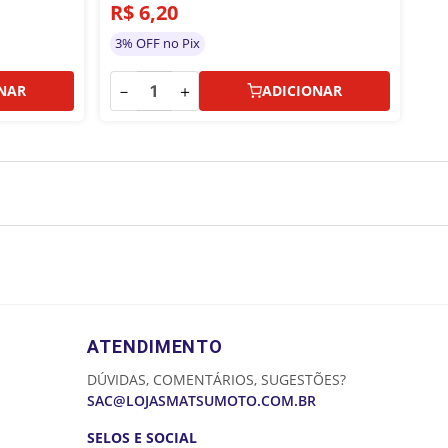
R$
6
,
20
R
3% OFF no Pix
3%
－
＋
－
NAR
ADICIONAR
ATENDIMENTO
DÚVIDAS, COMENTÁRIOS, SUGESTÕES?
SAC@LOJASMATSUMOTO.COM.BR
SELOS E SOCIAL