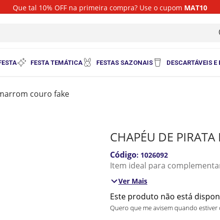
Que tal 10% OFF na primeira compra? Use o cupom
MAT10
i
FESTA
FESTA TEMÁTICA
FESTAS SAZONAIS
DESCARTÁVEIS E
 marrom couro fake
CHAPÉU DE PIRAT
:
1026092
Item ideal para complementar
Ver Mais
Este produto não está dispo
Quero que me avisem quando estiver 