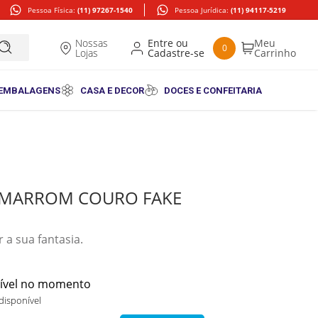
Pessoa Física:
(11) 97267-1540
Pessoa Jurídica:
(11) 94117-5219
Nossas
0
Lojas
 EMBALAGENS
CASA E DECOR
DOCES E CONFEITARIA
A MARROM COURO FAKE
 a sua fantasia.
nível no momento
disponível